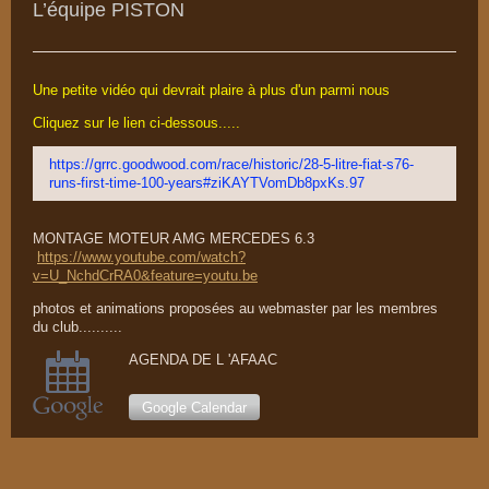
L’équipe PISTON
Une petite vidéo qui devrait plaire à plus d'un parmi nous
Cliquez sur le lien ci-dessous.....
https://grrc.goodwood.com/race/historic/28-5-litre-fiat-s76-
runs-first-time-100-years#ziKAYTVomDb8pxKs.97
MONTAGE MOTEUR AMG MERCEDES 6.3
https://www.youtube.com/watch?
v=U_NchdCrRA0&feature=youtu.be
photos et animations proposées au webmaster par les membres
du club..........
AGENDA DE L 'AFAAC
Google Calendar