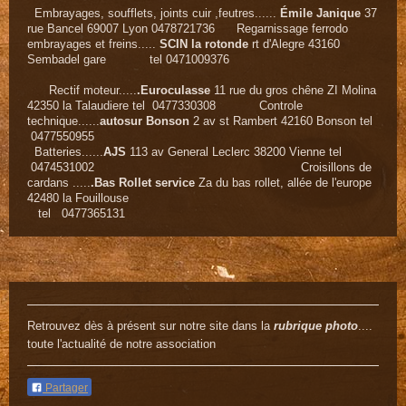
Embrayages, soufflets, joints cuir ,feutres......
Émile Janique
37
rue Bancel 69007 Lyon 0478721736 Regarnissage ferrodo
embrayages et freins.....
SCIN la rotonde
rt d'Alegre 43160
Sembadel gare tel 0471009376
Rectif moteur.....
.Euroculasse
11 rue du gros chêne ZI Molina
42350 la Talaudiere tel 0477330308 Controle
technique......
autosur Bonson
2 av st Rambert 42160 Bonson tel
0477550955
Batteries......
AJS
113 av General Leclerc 38200 Vienne tel
0474531002 Croisillons de
cardans .....
.Bas Rollet service
Za du bas rollet, allée de l'europe
42480 la Fouillouse
tel 0477365131
Retrouvez dès à présent sur notre site dans la
rubrique photo
....
toute l'actualité de notre association
Partager